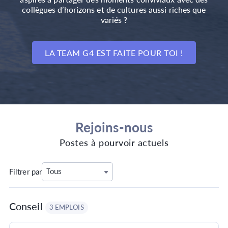
collègues d’horizons et de cultures aussi riches que
variés ?
LA TEAM G4 EST FAITE POUR TOI !
Rejoins-nous
Postes à pourvoir actuels
Filtrer par
Tous
Conseil
3 EMPLOIS